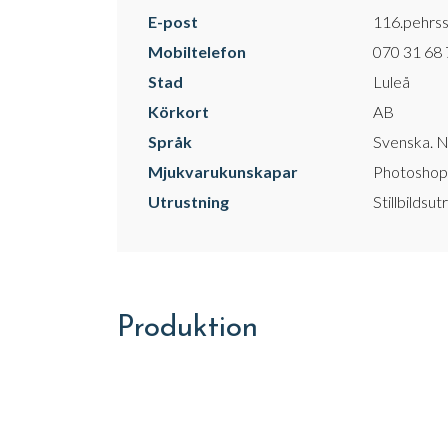
E-post
116.pehrs
Mobiltelefon
070 31 68
Stad
Luleå
Körkort
AB
Språk
Svenska. N
Mjukvarukunskapar
Photoshop
Utrustning
Stillbildsut
Produktion