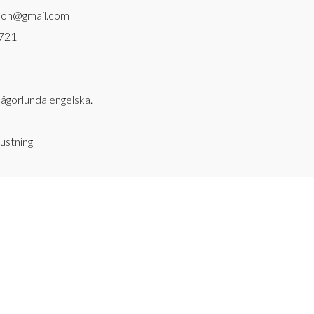
son@gmail.com
 721
ågorlunda engelska.
rustning