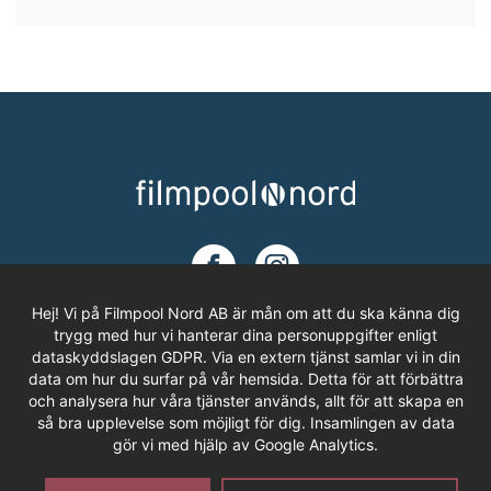
Hej! Vi på Filmpool Nord AB är mån om att du ska känna dig
trygg med hur vi hanterar dina personuppgifter enligt
dataskyddslagen GDPR. Via en extern tjänst samlar vi in din
ADRESS
data om hur du surfar på vår hemsida. Detta för att förbättra
och analysera hur våra tjänster används, allt för att skapa en
Filmpool Nord AB
så bra upplevelse som möjligt för dig. Insamlingen av data
Västra Varvsgatan 3, Bryggeriet
gör vi med hjälp av Google Analytics.
972 36 LULEÅ