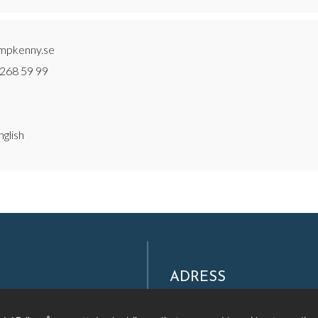
mpkenny.se
-268 59 99
glish
ADRESS
Filmpool Nord AB
Västra Varvsgatan 3, Bryggerie