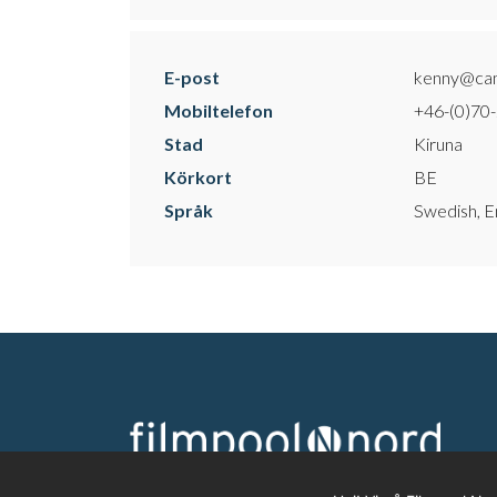
E-post
kenny@ca
Mobiltelefon
+46-(0)70
Stad
Kiruna
Körkort
BE
Språk
Swedish, En