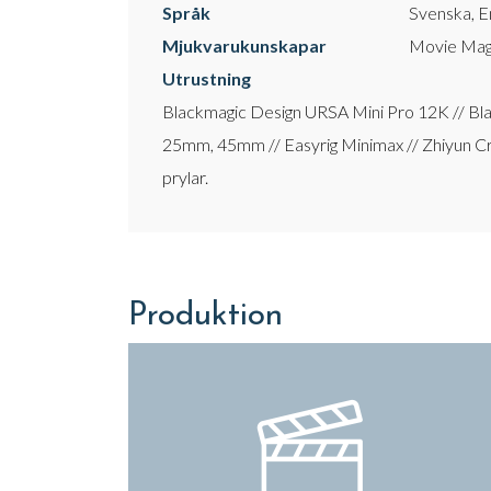
Språk
Svenska, E
Mjukvarukunskapar
Movie Magi
Utrustning
Blackmagic Design URSA Mini Pro 12K // Bl
25mm, 45mm // Easyrig Minimax // Zhiyun C
prylar.
Produktion