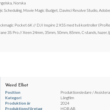
ngelska, Norska
c Scheduling, Movie Magic Budget, Davinci Resolve Studio, Adob
ackmagic Pocket 6K // DJI Inspire 2 X5S med två kontroller (Pr
rane 3S Pro // Xeen 24mm, 35mm, 50mm, 85mm, C-stands, hazer, lj
Weird Elliot
Position
Produktionsledare / Assister
Kategori
Långfilm
Produktion år
2024
Produktionsföretag
HOB AB