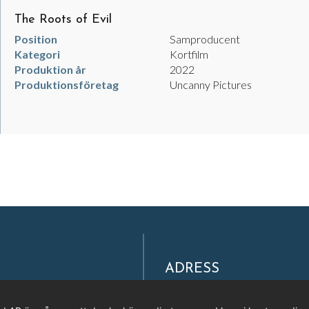
The Roots of Evil
Position
Samproducent
Kategori
Kortfilm
Produktion år
2022
Produktionsföretag
Uncanny Pictures
ADRESS
Filmpool Nord AB
Västra Varvsgatan 3, Bryggerie