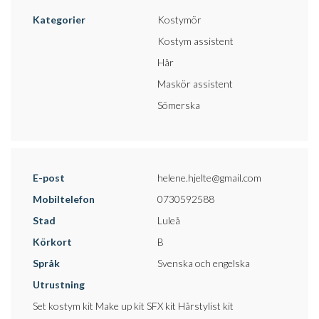
Kategorier
Kostymör
Kostym assistent
Hår
Maskör assistent
Sömerska
E-post
helene.hjelte@gmail.com
Mobiltelefon
0730592588
Stad
Luleå
Körkort
B
Språk
Svenska och engelska
Utrustning
Set kostym kit Make up kit SFX kit Hårstylist kit