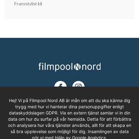
Fransstylist kit
Hej! Vi på Filmpool Nord AB är mån om att du ska känna dig
trygg med hur vi hanterar dina personuppgifter enligt
dataskyddslagen GDPR. Via en extern tjänst samlar vi in din
ADRESS
data om hur du surfar på vår hemsida. Detta för att förbättra
och analysera hur våra tjänster används, allt för att skapa en
Filmpool Nord AB
så bra upplevelse som möjligt för dig. Insamlingen av data
Västra Varvsgatan 3, Bryggeriet
gör vi med hjälp av Google Analytics.