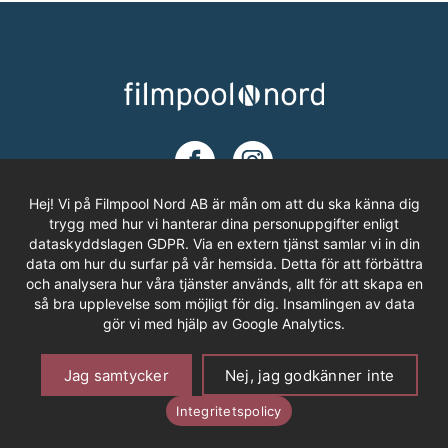
Hej! Vi på Filmpool Nord AB är mån om att du ska känna dig
trygg med hur vi hanterar dina personuppgifter enligt
dataskyddslagen GDPR. Via en extern tjänst samlar vi in din
ADRESS
data om hur du surfar på vår hemsida. Detta för att förbättra
och analysera hur våra tjänster används, allt för att skapa en
Filmpool Nord AB
så bra upplevelse som möjligt för dig. Insamlingen av data
Västra Varvsgatan 3, Bryggeriet
gör vi med hjälp av Google Analytics.
972 36 LULEÅ
Om Cookies
Personuppgifter
Offentlighetsprincipen
Jag samtycker
Nej, jag godkänner inte
Integritetspolicy