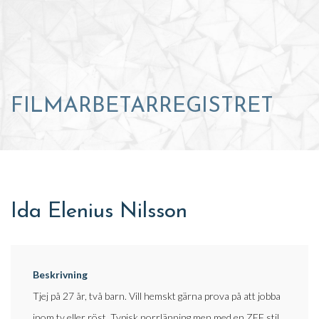
FILMARBETARREGISTRET
Ida Elenius Nilsson
Beskrivning
Tjej på 27 år, två barn. Vill hemskt gärna prova på att jobba
inom tv eller röst. Typisk norrlänning men med en ZEF stil.