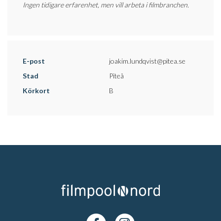
Ingen tidigare erfarenhet, men vill arbeta i filmbranchen.
E-post
joakim.lundqvist@pitea.se
Stad
Piteå
Körkort
B