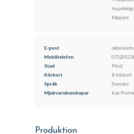
Inspelning
Klippare
E-post
niklas.kar
Mobiltelefon
07220523
Stad
Piteå
Körkort
B-körkort
Språk
Svenska
Mjukvarukunskapar
Kan Premie
Produktion