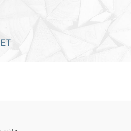
RET
sassistent