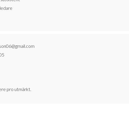
sledare
lsson06@gmail.com
05
re pro utmärkt.