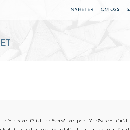
NYHETER
OM OSS
S
RET
ktionsledare, författare, översättare, poet, föreläsare och jurist.
kieki, finska och engelska) och statist. Jag har arbetet som förva