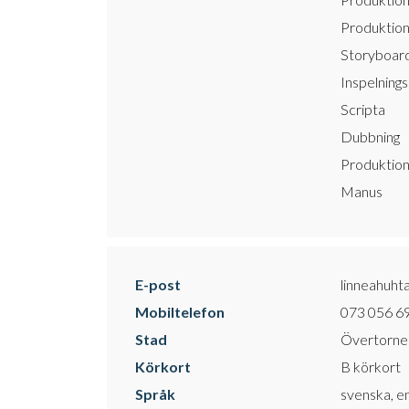
Produktion
Storyboard
Inspelning
Scripta
Dubbning
Produktion
Manus
E-post
linneahuh
Mobiltelefon
073 056 6
Stad
Övertorne
Körkort
B körkort
Språk
svenska, en