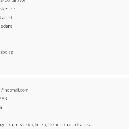
sledare
 artist
sledare
sbolag
ta@hotmail.com
9 83
å
gelska, meänkieli, finska, lite norska och franska