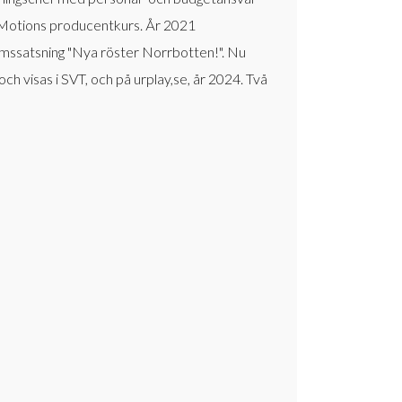
rn Motions producentkurs. År 2021
lmssatsning "Nya röster Norrbotten!". Nu
h visas i SVT, och på urplay,se, år 2024. Två