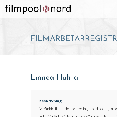
FILMARBETARREGIST
Linnea Huhta
Beskrivning
Meänkielitalande tornedling, producent, produ
och TV, röstskådespelare/ VO (svenska, meän