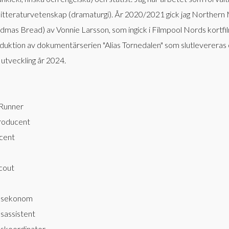
ch litteraturvetenskap (dramaturgi). År 2020/2021 gick jag Northe
mas Bread) av Vonnie Larsson, som ingick i Filmpool Nords kortfi
uktion av dokumentärserien "Alias Tornedalen" som slutlevereras oc
utveckling år 2024.
 Runner
roducent
cent
cout
nsekonom
sassistent
skoordinator