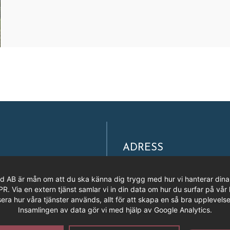
ADRESS
Filmpool Nord AB
Västra Varvsgatan 3, Bryggerie
rd AB är mån om att du ska känna dig trygg med hur vi hanterar dina
972 36 LULEÅ
 Via en extern tjänst samlar vi in din data om hur du surfar på vår 
era hur våra tjänster används, allt för att skapa en så bra upplevelse
Insamlingen av data gör vi med hjälp av Google Analytics.