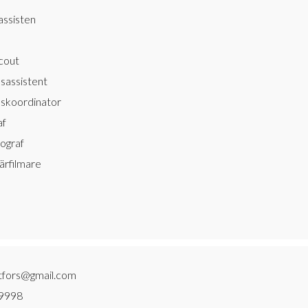
assisten
cout
sassistent
skoordinator
af
tograf
rfilmare
ortfors@gmail.com
9998