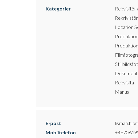
Kategorier
Rekvisitör 
Rekrivistör
Location S
Produktion
Produktion
Filmfotogr
Stillbildsfo
Dokumentä
Rekvisita
Manus
E-post
lismari.hj
Mobiltelefon
+4670619