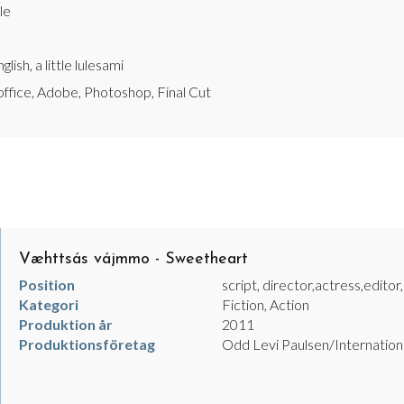
le
lish, a little lulesami
office, Adobe, Photoshop, Final Cut
Væhttsás vájmmo - Sweetheart
Position
script, director,actress,editor
Kategori
Fiction, Action
Produktion år
2011
Produktionsföretag
Odd Levi Paulsen/Internation