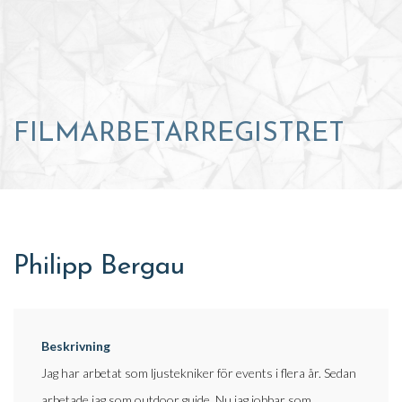
FILMARBETARREGISTRET
Philipp Bergau
Beskrivning
Jag har arbetat som ljustekniker för events i flera år. Sedan
arbetade jag som outdoor guide. Nu jag jobbar som