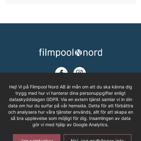
Hej! Vi på Filmpool Nord AB är mån om att du ska känna dig
trygg med hur vi hanterar dina personuppgifter enligt
dataskyddslagen GDPR. Via en extern tjänst samlar vi in din
ADRESS
data om hur du surfar på vår hemsida. Detta för att förbättra
och analysera hur våra tjänster används, allt för att skapa en
Filmpool Nord AB
så bra upplevelse som möjligt för dig. Insamlingen av data
Västra Varvsgatan 3, Bryggeriet
gör vi med hjälp av Google Analytics.
972 36 LULEÅ
Om Cookies
Personuppgifter
Offentlighetsprincipen
Jag samtycker
Nej, jag godkänner inte