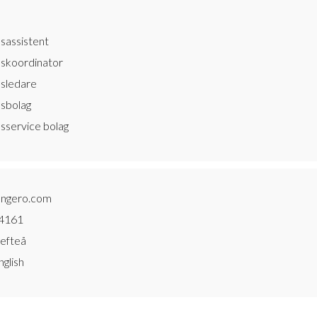
sassistent
skoordinator
sledare
sbolag
sservice bolag
ngero.com
4161
lefteå
glish