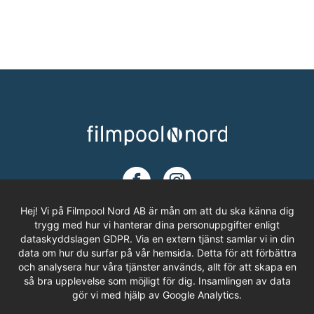
Hej! Vi på Filmpool Nord AB är mån om att du ska känna dig
trygg med hur vi hanterar dina personuppgifter enligt
dataskyddslagen GDPR. Via en extern tjänst samlar vi in din
ADRESS
data om hur du surfar på vår hemsida. Detta för att förbättra
och analysera hur våra tjänster används, allt för att skapa en
Filmpool Nord AB
så bra upplevelse som möjligt för dig. Insamlingen av data
Västra Varvsgatan 3, Bryggeriet
gör vi med hjälp av Google Analytics.
972 36 LULEÅ