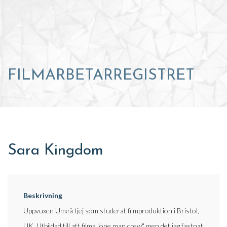
FILMARBETARREGISTRET
Sara Kingdom
Beskrivning
Uppvuxen Umeå tjej som studerat filmproduktion i Bristol,
UK. Utbildad till att filma "one man crew" men det jag fastnat