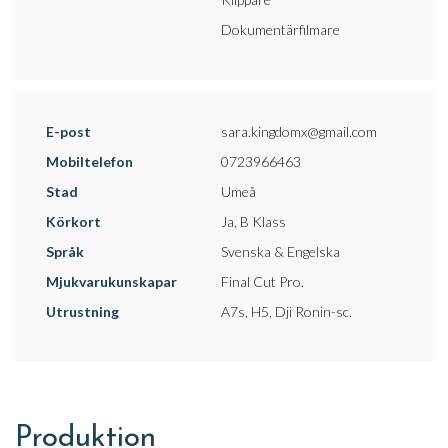
Dokumentärfilmare
E-post
sara.kingdomx@gmail.com
Mobiltelefon
0723966463
Stad
Umeå
Körkort
Ja, B Klass
Språk
Svenska & Engelska
Mjukvarukunskapar
Final Cut Pro.
Utrustning
A7s, H5, Dji Ronin-sc.
Produktion