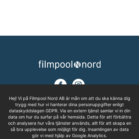
Hej! Vi på Filmpool Nord AB är mån om att du ska känna dig
trygg med hur vi hanterar dina personuppgifter enligt
dataskyddslagen GDPR. Via en extern tjänst samlar vi in din
ADRESS
data om hur du surfar på vår hemsida. Detta för att förbättra
och analysera hur våra tjänster används, allt för att skapa en
Filmpool Nord AB
så bra upplevelse som möjligt för dig. Insamlingen av data
Västra Varvsgatan 3, Bryggeriet
gör vi med hjälp av Google Analytics.
972 36 LULEÅ