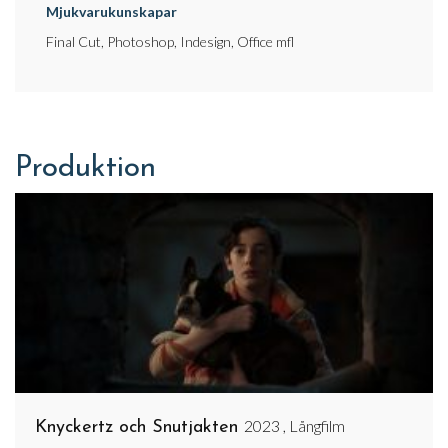
Mjukvarukunskapar
Final Cut, Photoshop, Indesign, Office mfl
Produktion
2023 , Långfilm
Knyckertz och Snutjakten