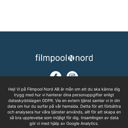
Hej! Vi på Filmpool Nord AB är mån om att du ska känna dig
trygg med hur vi hanterar dina personuppgifter enligt
dataskyddslagen GDPR. Via en extern tjänst samlar vi in din
ADRESS
data om hur du surfar på vår hemsida. Detta för att förbättra
och analysera hur våra tjänster används, allt för att skapa en
Filmpool Nord AB
så bra upplevelse som möjligt för dig. Insamlingen av data
Västra Varvsgatan 3, Bryggeriet
gör vi med hjälp av Google Analytics.
972 36 LULEÅ