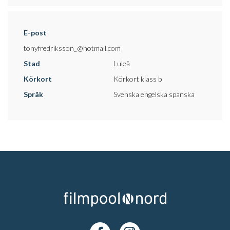
E-post
tonyfredriksson_@hotmail.com
Stad
Luleå
Körkort
Körkort klass b
Språk
Svenska engelska spanska