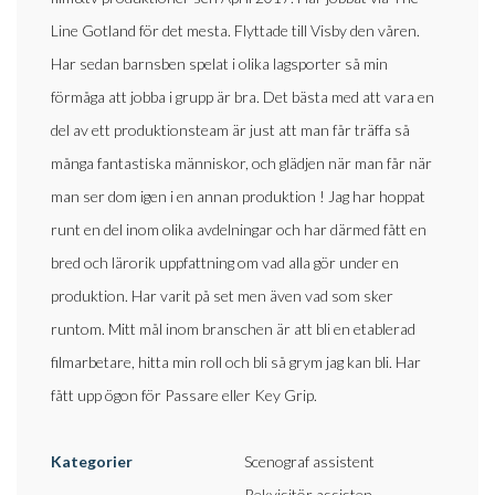
Line Gotland för det mesta. Flyttade till Visby den våren.
Har sedan barnsben spelat i olika lagsporter så min
förmåga att jobba i grupp är bra. Det bästa med att vara en
del av ett produktionsteam är just att man får träffa så
många fantastiska människor, och glädjen när man får när
man ser dom igen i en annan produktion ! Jag har hoppat
runt en del inom olika avdelningar och har därmed fått en
bred och lärorik uppfattning om vad alla gör under en
produktion. Har varit på set men även vad som sker
runtom. Mitt mål inom branschen är att bli en etablerad
filmarbetare, hitta min roll och bli så grym jag kan bli. Har
fått upp ögon för Passare eller Key Grip.
Kategorier
Scenograf assistent
Rekvisitör assisten