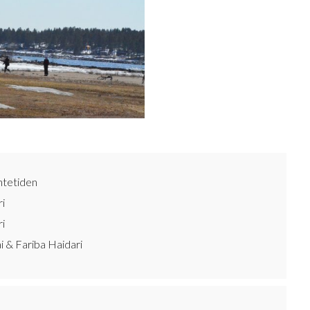
ntetiden
ri
ri
i & Fariba Haidari