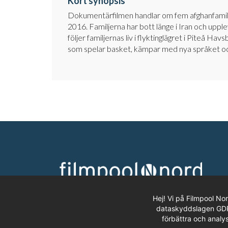
Kort synopsis
Dokumentärfilmen
handlar om
fem afghanfami
2016
.
Familjerna har bott länge i Iran och uppl
följer
familjernas liv
i flyktinglägret i Piteå Hav
som
spelar
basket
,
kämpar med nya språket
oc
Hej! Vi på Filmpool No
dataskyddslagen GDPR.
förbättra och analys