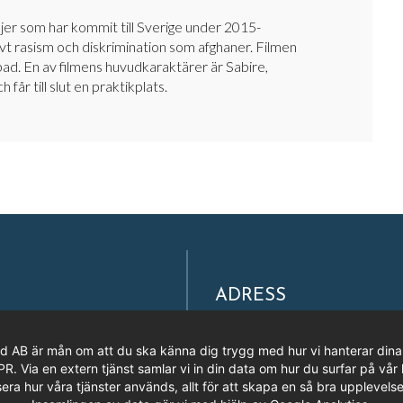
ljer
som har kommit till Sverige under
2015-
evt rasism och diskrimination som afghaner.
Filmen
sbad.
En av filmens huvudkaraktärer är
Sabire
,
h får till slut en praktikplats.
ADRESS
Filmpool Nord AB
Västra Varvsgatan 3, Bryggerie
rd AB är mån om att du ska känna dig trygg med hur vi hanterar dina
972 36 LULEÅ
 Via en extern tjänst samlar vi in din data om hur du surfar på vår 
era hur våra tjänster används, allt för att skapa en så bra upplevelse