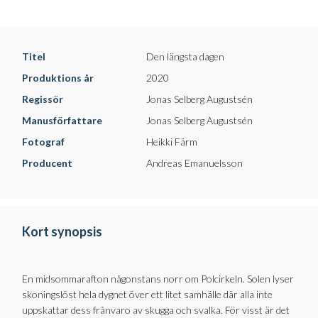
Titel
Den längsta dagen
Produktions år
2020
Regissör
Jonas Selberg Augustsén
Manusförfattare
Jonas Selberg Augustsén
Fotograf
Heikki Färm
Producent
Andreas Emanuelsson
Kort synopsis
En midsommarafton någonstans norr om Polcirkeln. Solen lyser
skoningslöst hela dygnet över ett litet samhälle där alla inte
uppskattar dess frånvaro av skugga och svalka. För visst är det