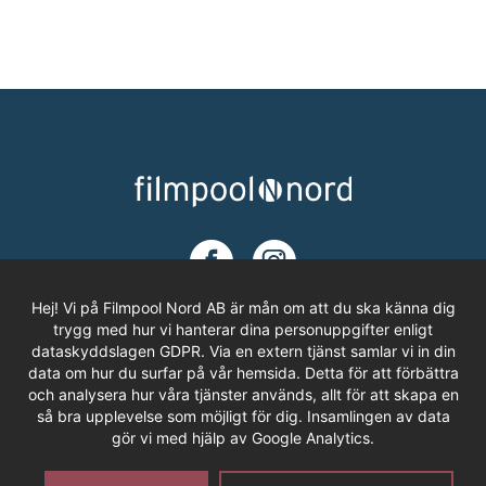
Hej! Vi på Filmpool Nord AB är mån om att du ska känna dig
trygg med hur vi hanterar dina personuppgifter enligt
dataskyddslagen GDPR. Via en extern tjänst samlar vi in din
ADRESS
data om hur du surfar på vår hemsida. Detta för att förbättra
och analysera hur våra tjänster används, allt för att skapa en
Filmpool Nord AB
så bra upplevelse som möjligt för dig. Insamlingen av data
Västra Varvsgatan 3, Bryggeriet
gör vi med hjälp av Google Analytics.
972 36 LULEÅ