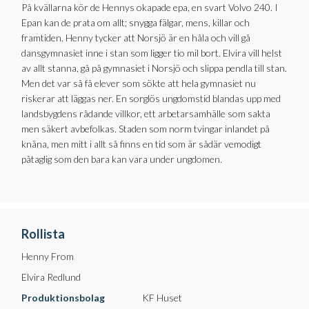
På kvällarna kör de Hennys okapade epa, en svart Volvo 240. I
Epan kan de prata om allt; snygga fälgar, mens, killar och
framtiden. Henny tycker att Norsjö är en håla och vill gå
dansgymnasiet inne i stan som ligger tio mil bort. Elvira vill helst
av allt stanna, gå på gymnasiet i Norsjö och slippa pendla till stan.
Men det var så få elever som sökte att hela gymnasiet nu
riskerar att läggas ner. En sorglös ungdomstid blandas upp med
landsbygdens rådande villkor, ett arbetarsamhälle som sakta
men säkert avbefolkas. Staden som norm tvingar inlandet på
knäna, men mitt i allt så finns en tid som är sådär vemodigt
påtaglig som den bara kan vara under ungdomen.
Rollista
Henny From
Elvira Redlund
Produktionsbolag
KF Huset