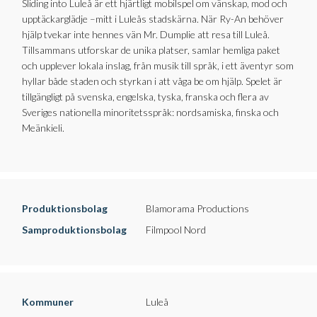
Sliding into Luleå är ett hjärtligt mobilspel om vänskap, mod och
upptäckarglädje –mitt i Luleås stadskärna. När Ry-An behöver
hjälp tvekar inte hennes vän Mr. Dumplie att resa till Luleå.
Tillsammans utforskar de unika platser, samlar hemliga paket
och upplever lokala inslag, från musik till språk, i ett äventyr som
hyllar både staden och styrkan i att våga be om hjälp. Spelet är
tillgängligt på svenska, engelska, tyska, franska och flera av
Sveriges nationella minoritetsspråk: nordsamiska, finska och
Meänkieli.
Produktionsbolag
Blamorama Productions
Samproduktionsbolag
Filmpool Nord
Kommuner
Luleå