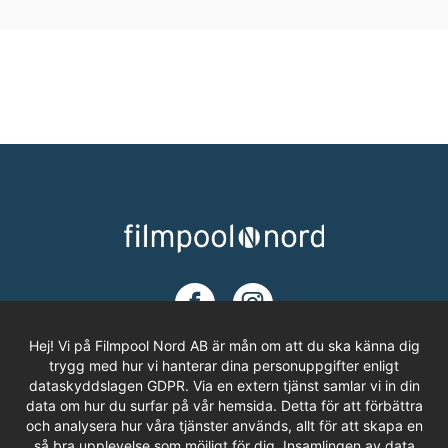
Hej! Vi på Filmpool Nord AB är mån om att du ska känna dig
trygg med hur vi hanterar dina personuppgifter enligt
dataskyddslagen GDPR. Via en extern tjänst samlar vi in din
ADRESS
data om hur du surfar på vår hemsida. Detta för att förbättra
och analysera hur våra tjänster används, allt för att skapa en
Filmpool Nord AB
så bra upplevelse som möjligt för dig. Insamlingen av data