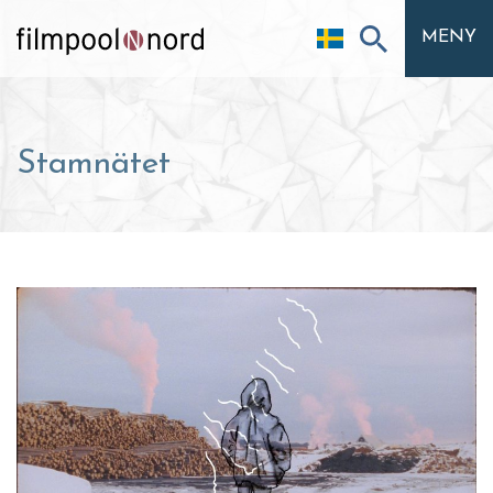
MENY
Stamnätet