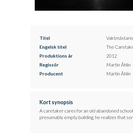
Titel
Vaktmästare
Engelsk titel
The Caretak
Produktions år
2012
Regissör
Martin Åhlin
Producent
Martin Åhlin
Kort synopsis
A caretaker cares for an old abandoned school b
presumably empty building, he realizes that some