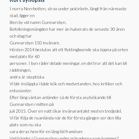
I norra Norrbotten, strax under polcirkeln, långt från närmaste
stad, ligger en
liten by vid namn Gunnarsbyn.
Befolkningsmängden har mer än halverats de senaste 30 åren
och idag har
Gunnarsbyn 150 invånare.
Hösten 2014 beslutas att ett flyktingboende ska öppna på orten
med plats för 60
personer. I byn råder delade meningar, en del tror att det kan bli
räddningen,
andra är skeptiska.
Vi blir insläppta i både kök och medvetanden, hos kritiker och
entusiaster.
Efter lång väntan anländer så de första asylsökande till
Gunnarsbyn i mitten på
juli 2015. Över en natt ökar invånarantalet med en tredjedel.
Vi får följa de nyanlända när de för första gången ser den lilla
plats som nu ska
vara deras hem för en lång tid framöver.
Vad händer i Gunnarsbyn under månaderna som kommer?