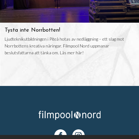
Tysta inte Norrbotten!
Ljudteknikutbildningen i Piteå hotas av nedläggning – ett slag mot
Norrbottens kreativa näringar. Filmpool Nord uppmanar
beslutsfattarna att tänka om. Läs mer här!