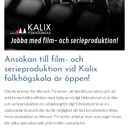
Ansökan till film- och
serieproduktion vid Kalix
folkhögskola är öppen!
Om du brinner för film och TV-serier, att berätta en story och att
arbeta med olika effekter med hjälp av rörligt bildmaterial så är film-
och serieproduktion en utbildning för dig! Filmindustrin är en
spännande bransch där du får möjlighet att låta kreativiteten flöda.
Inom produktion av film och TV-serier arbetar man som regel i team
där olika specialiserade yrkesroller samarbetar.