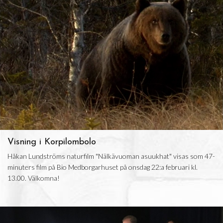
Visning i Korpilombolo
Håkan Lundströms naturfilm "Nälkävuoman asuukhat" visas som 47-
minuters film på Bio Medborgarhuset på onsdag 22:a februari kl.
13.00. Välkomna!