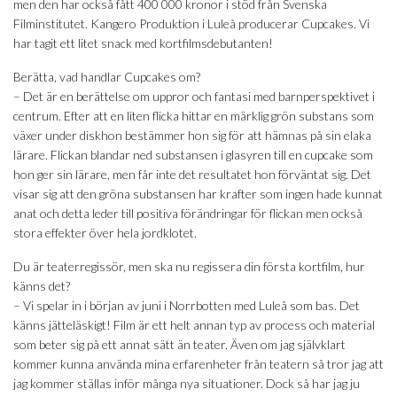
men den har också fått 400 000 kronor i stöd från Svenska
Filminstitutet. Kangero Produktion i Luleå producerar Cupcakes. Vi
har tagit ett litet snack med kortfilmsdebutanten!
Berätta, vad handlar Cupcakes om?
– Det är en berättelse om uppror och fantasi med barnperspektivet i
centrum.
Efter att en liten flicka hittar en märklig grön substans som
växer under diskhon bestämmer hon sig för att hämnas på sin elaka
lärare. Flickan blandar ned substansen i glasyren till en cupcake som
hon ger sin lärare, men får inte det resultatet hon förväntat sig. Det
visar sig att den gröna substansen har krafter som ingen hade kunnat
anat och detta leder till positiva förändringar för flickan men också
stora effekter över hela jordklotet.
Du är teaterregissör, men ska nu regissera din första kortfilm, hur
känns det?
– Vi spelar in i början av juni i Norrbotten med Luleå som bas. Det
känns jätteläskigt! Film är ett helt annan typ av process och material
som beter sig på ett annat sätt än teater. Även om jag självklart
kommer kunna använda mina erfarenheter från teatern så tror jag att
jag kommer ställas inför många nya situationer. Dock så har jag ju