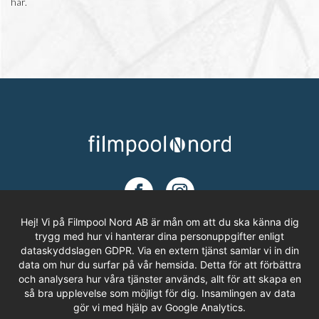
här.
Hej! Vi på Filmpool Nord AB är mån om att du ska känna dig
trygg med hur vi hanterar dina personuppgifter enligt
dataskyddslagen GDPR. Via en extern tjänst samlar vi in din
ADRESS
data om hur du surfar på vår hemsida. Detta för att förbättra
och analysera hur våra tjänster används, allt för att skapa en
Filmpool Nord AB
så bra upplevelse som möjligt för dig. Insamlingen av data
Västra Varvsgatan 3, Bryggeriet
gör vi med hjälp av Google Analytics.
972 36 LULEÅ