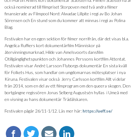
och Martin Åhlins kort dokumentär Statisterna. Filmen Statisterna är
också nominerad till filmpriset Storpoven med två andra filmer
finansierade av Filmpool Nord: Alwadae Lillpite i regi av Bo Johan
Sörensen och En stund som du kommer att minnas i regi av Polina
Blag.
Festivalen har en egen sektion för filmer norrifrån, där det visas bl.a.
Angelica Ruffiers kort dokumentärfilm Människor på
återvinningsmarknad, Hilde van Amelsvoorts dansfilm
Otillgänglighetspunkten och Johannes Perssons kortfilm Attentat.
Festivalen visar André Larsson Flyborgs dokumentär En sista kväll
för Folkets Hus, som handlar om ungdomarnas mötesplatser i nya
Kiruna. Festivalen visar också Jerry Carlsson kortfilm Allt vi delar
från 2014, som en del av ett filmprogram om den queera skogen. Den
bortgångne regissören Jonas Selberg Augustsén hyllas i Umeå med
en visning av hans dokumentär Trädälskaren.
Festivalen pågår 26/11-1/12. Läs mer här:
https://ueff.se/