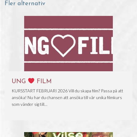
Fler alternativ
UNG
FILM
KURSSTART FEBRUARI 2026 Vill du skapa film? Passa på att
ansöka! Nu har du chansen att ansöka till vår unika filmkurs
som vänder sig till…