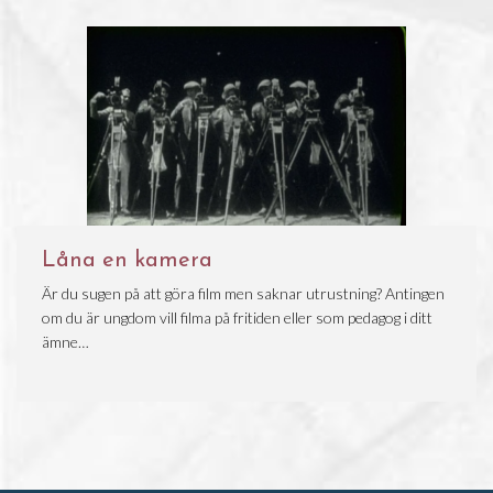
Låna en kamera
Är du sugen på att göra film men saknar utrustning? Antingen
om du är ungdom vill filma på fritiden eller som pedagog i ditt
ämne…