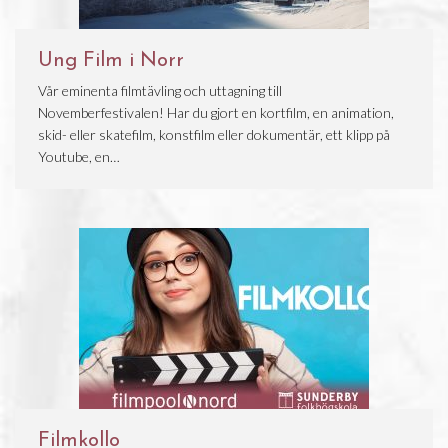
Ung Film i Norr
Vår eminenta filmtävling och uttagning till
Novemberfestivalen! Har du gjort en kortfilm, en animation,
skid- eller skatefilm, konstfilm eller dokumentär, ett klipp på
Youtube, en…
Filmkollo