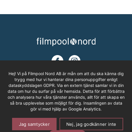
Hej! Vi på Filmpool Nord AB är mån om att du ska känna dig
trygg med hur vi hanterar dina personuppgifter enligt
dataskyddslagen GDPR. Via en extern tjänst samlar vi in din
ADRESS
data om hur du surfar på vår hemsida. Detta för att förbättra
och analysera hur våra tjänster används, allt för att skapa en
Filmpool Nord AB
så bra upplevelse som möjligt för dig. Insamlingen av data
Västra Varvsgatan 3, Bryggeriet
gör vi med hjälp av Google Analytics.
972 36 LULEÅ
Om Cookies
Personuppgifter
Offentlighetsprincipen
Jag samtycker
Nej, jag godkänner inte