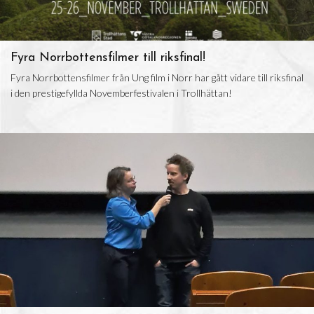
Fyra Norrbottensfilmer till riksfinal!
Fyra Norrbottensfilmer från Ung film i Norr har gått vidare till riksfinal
i den prestigefyllda Novemberfestivalen i Trollhättan!