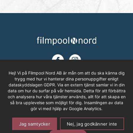
Hej! Vi på Filmpool Nord AB är mån om att du ska känna dig
trygg med hur vi hanterar dina personuppgifter enligt
dataskyddslagen GDPR. Via en extern tjänst samlar vi in din
ADRESS
data om hur du surfar på vår hemsida. Detta för att förbättra
och analysera hur våra tjänster används, allt för att skapa en
Filmpool Nord AB
så bra upplevelse som möjligt för dig. Insamlingen av data
Västra Varvsgatan 3, Bryggeriet
gör vi med hjälp av Google Analytics.
972 36 LULEÅ
Om Cookies
Personuppgifter
Offentlighetsprincipen
Jag samtycker
Nej, jag godkänner inte