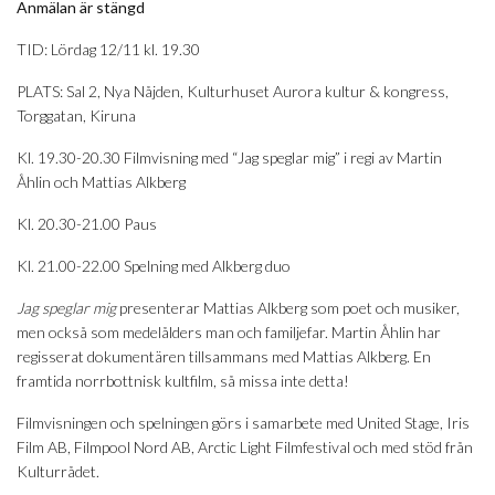
Anmälan är stängd
TID: Lördag 12/11 kl. 19.30
PLATS: Sal 2, Nya Nåjden, Kulturhuset Aurora kultur & kongress,
Torggatan, Kiruna
Kl. 19.30-20.30 Filmvisning med “Jag speglar mig” i regi av Martin
Åhlin och Mattias Alkberg
Kl. 20.30-21.00 Paus
Kl. 21.00-22.00 Spelning med Alkberg duo
Jag speglar mig
presenterar Mattias Alkberg som poet och musiker,
men också som medelålders man och familjefar. Martin Åhlin har
regisserat dokumentären tillsammans med Mattias Alkberg. En
framtida norrbottnisk kultfilm, så missa inte detta!
Filmvisningen och spelningen görs i samarbete med United Stage, Iris
Film AB, Filmpool Nord AB, Arctic Light Filmfestival och med stöd från
Kulturrådet.