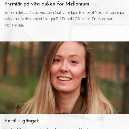
Premiär på vita duken för Mellanrum
Som en del av Kulturveckan i Gällivare bjöd Filmpool Nord på turné på
två aktuella dokumentärer på Blå Forell i Gällivare. En av de var
Mellanrum.
En till i gänget