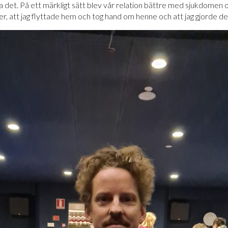
a det. På ett märkligt sätt blev vår relation bättre med sjukdomen o
över, att jag flyttade hem och tog hand om henne och att jag gjorde 