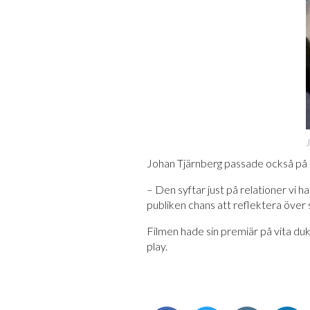
J
Johan Tjärnberg passade också på a
– Den syftar just på relationer vi 
publiken chans att reflektera över s
Filmen hade sin premiär på vita du
play.