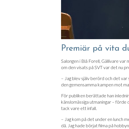
Premiär på vita 
Salongen i Blå Forell, Gällivare va
om den visats på SVT var det nu pr
– Jag blev själv berörd och det va
den gemensamma kampen mot ma
För publiken berättade han inledn
känslomässiga utmaningar – förde
tack vare ett infall.
– Jag kom på det under en lunch me
då. Jag hade börjat filma på hobbyniv