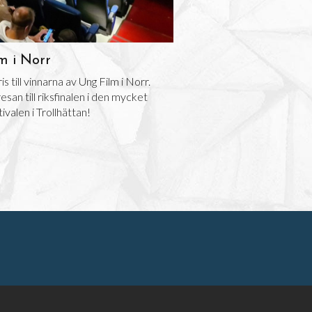
m i Norr
s till vinnarna av Ung Film i Norr.
an till riksfinalen i den mycket
valen i Trollhättan!
t