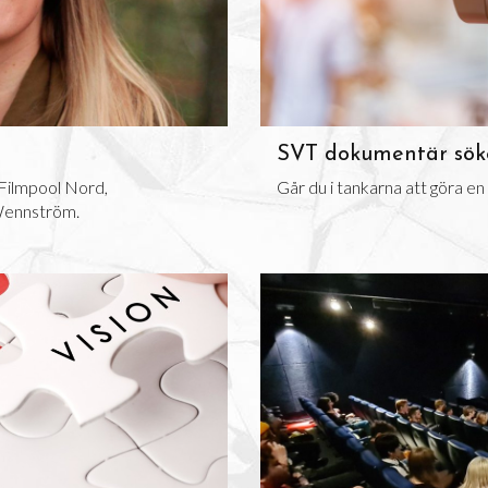
SVT dokumentär söker
å Filmpool Nord,
Går du i tankarna att göra e
Wennström.