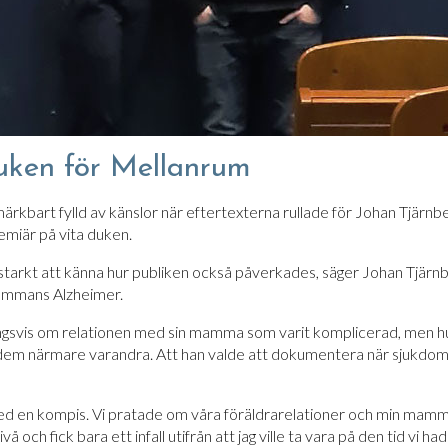
duken för Mellanrum
r märkbart fylld av känslor när eftertexterna rullade för Johan Tjä
emiär på vita duken.
r starkt att känna hur publiken också påverkades, säger Johan Tjär
mmans Alzheimer.
ingsvis om relationen med sin mamma som varit komplicerad, men h
 dem närmare varandra. Att han valde att dokumentera när sjuk
d en kompis. Vi pratade om våra föräldrarelationer och min mamma
å och fick bara ett infall utifrån att jag ville ta vara på den tid vi ha