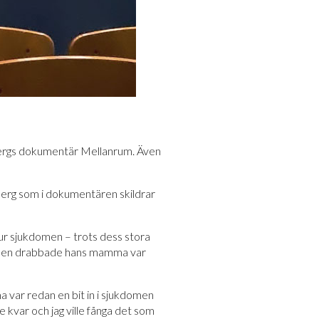
rnbergs dokumentär Mellanrum. Även
nberg som i dokumentären skildrar
ur sjukdomen – trots dess stora
domen drabbade hans mamma var
 var redan en bit in i sjukdomen
de kvar och jag ville fånga det som