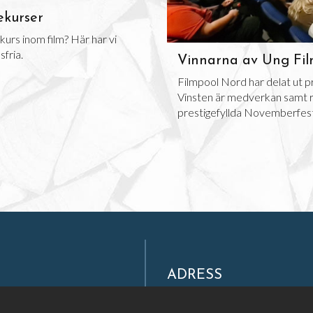
ekurser
kurs inom film? Här har vi
fria.
Vinnarna av Ung Fil
Filmpool Nord har delat ut pri
Vinsten är medverkan samt res
prestigefyllda Novemberfesti
ADRESS
Filmpool Nord AB
Västra Varvsgatan 3, Bryggerie