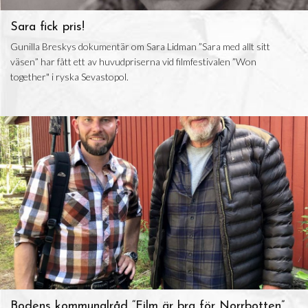
Sara fick pris!
Gunilla Breskys dokumentär om Sara Lidman ”Sara med allt sitt
väsen” har fått ett av huvudpriserna vid filmfestivalen ”Won
together" i ryska Sevastopol.
Bodens kommunalråd “Film är bra för Norrbotten”