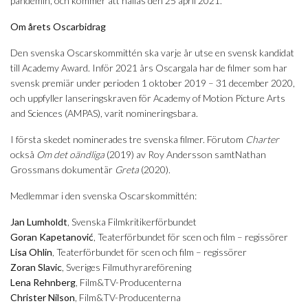
pandemin, och kommer att hållas den 25 april 2021.
Om årets Oscarbidrag
Den svenska Oscarskommittén ska varje år utse en svensk kandidat
till Academy Award. Inför 2021 års Oscargala har de filmer som har
svensk premiär under perioden 1 oktober 2019 – 31 december 2020,
och uppfyller lanseringskraven för Academy of Motion Picture Arts
and Sciences (AMPAS), varit nomineringsbara.
I första skedet nominerades tre svenska filmer. Förutom
Charter
också
Om det oändliga
(2019) av Roy Andersson samtNathan
Grossmans dokumentär
Greta
(2020).
Medlemmar i den svenska Oscarskommittén:
Jan Lumholdt
, Svenska Filmkritikerförbundet
Goran Kapetanović
, Teaterförbundet för scen och film – regissörer
Lisa Ohlin
, Teaterförbundet för scen och film – regissörer
Zoran Slavic
, Sveriges Filmuthyrareförening
Lena Rehnberg
, Film&TV-Producenterna
Christer Nilson
, Film&TV-Producenterna