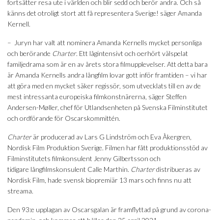
fortsätter resa ute i världen och blir sedd och berör andra. Och så
känns det otroligt stort att få representera Sverige! säger Amanda
Kernell.
– Juryn har valt att nominera Amanda Kernells mycket personliga
och berörande
Charter
. Ett lågintensivt och oerhört välspelat
familjedrama som är en av årets stora filmupplevelser. Att detta bara
är Amanda Kernells andra långfilm lovar gott inför framtiden – vi har
att göra med en mycket säker regissör, som utvecklats till en av de
mest intressanta europeiska filmkonstnärerna, säger Steffen
Andersen-Møller, chef för Utlandsenheten på Svenska Filminstitutet
och ordförande för Oscarskommittén.
Charter
är producerad av Lars G Lindström och Eva Åkergren,
Nordisk Film Produktion Sverige. Filmen har fått produktionsstöd av
Filminstitutets filmkonsulent Jenny Gilbertsson och
tidigare långfilmskonsulent Calle Marthin.
Charter
distribueras av
Nordisk Film, hade svensk biopremiär 13 mars och finns nu att
streama.
Den 93:e upplagan av Oscarsgalan är framflyttad på grund av corona-