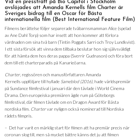
Vid en pressträff på Bio Capitol i Stockholm
avslöjades att Amanda Kernells film Charter är
Sveriges bidrag till en Oscar för Bästa
internationella film (Best International Feature Film)
Filmens berättelse följer separerade tvåbarnsmamman Alice (spelad
av Ane Dahl Torp) som har insett att hon kommer att förlora
vårdnaden om sina två barn (Tintin Poggats Sarri och Troy Lundkvist).
I ett sista försök att vinna dem tillbaka beslutar hon sig självsvåldigt
för att hämta dem hos deras pappa (Sverrir Gudnason) och föra bort
dem till ett charterparadis på Kanarieöarna.
Charter
, regissören och manusförfattaren Amanda
Kernells uppföljare till hyllade
Sameblod (2016),
hade världspremiär
på Sundance filmfestival i januari där den tävlade i World Cinema
Drama. Den europeiska premiären ägde rum på Göteborgs
filmfestival, där filmen tävlade om en Dragon Award för Bästa
nordiska film.
Charter
var nyligen också nominerad till Nordiska
rådets filmpris.
– Det har varit en märklig start för filmen att ha premiär precis när
coronan slog till, men så mycket bättre känns det ju att filmen