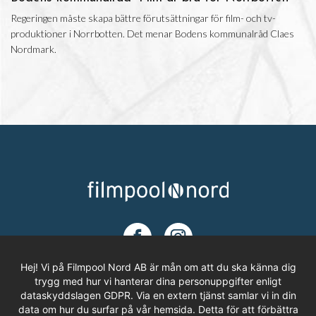
Regeringen måste skapa bättre förutsättningar för film- och tv-
produktioner i Norrbotten. Det menar Bodens kommunalråd Claes
Nordmark.
Hej! Vi på Filmpool Nord AB är mån om att du ska känna dig
trygg med hur vi hanterar dina personuppgifter enligt
dataskyddslagen GDPR. Via en extern tjänst samlar vi in din
ADRESS
data om hur du surfar på vår hemsida. Detta för att förbättra