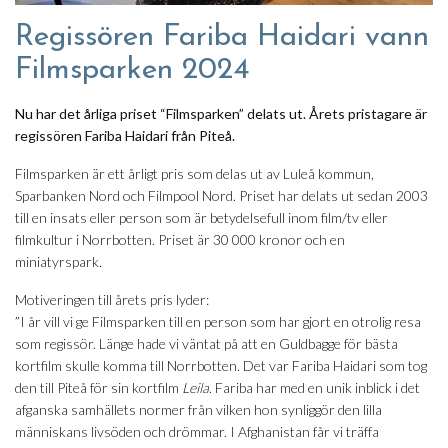
Regissören Fariba Haidari vann
Filmsparken 2024
Nu har det årliga priset “Filmsparken” delats ut. Årets pristagare är
regissören Fariba Haidari från Piteå.
Filmsparken är ett årligt pris som delas ut av Luleå kommun,
Sparbanken Nord och Filmpool Nord. Priset har delats ut sedan 2003
till en insats eller person som är betydelsefull inom film/tv eller
filmkultur i Norrbotten. Priset är 30 000 kronor och en
miniatyrspark.
Motiveringen till årets pris lyder:
”I år vill vi ge Filmsparken till en person som har gjort en otrolig resa
som regissör. Länge hade vi väntat på att en Guldbagge för bästa
kortfilm skulle komma till Norrbotten. Det var Fariba Haidari som tog
den till Piteå för sin kortfilm
Leila
. Fariba har med en unik inblick i det
afganska samhällets normer från vilken hon synliggör den lilla
människans livsöden och drömmar. I Afghanistan får vi träffa