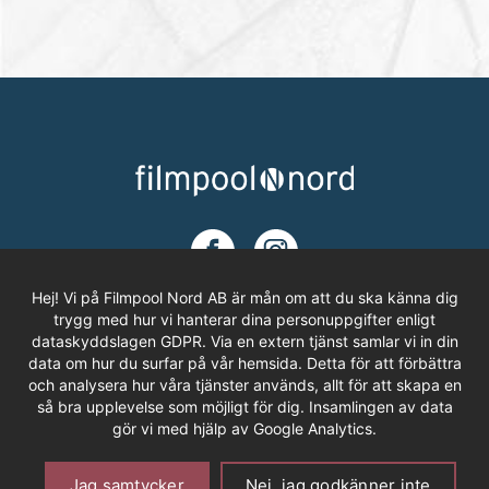
Hej! Vi på Filmpool Nord AB är mån om att du ska känna dig
trygg med hur vi hanterar dina personuppgifter enligt
dataskyddslagen GDPR. Via en extern tjänst samlar vi in din
ADRESS
data om hur du surfar på vår hemsida. Detta för att förbättra
och analysera hur våra tjänster används, allt för att skapa en
Filmpool Nord AB
så bra upplevelse som möjligt för dig. Insamlingen av data
Västra Varvsgatan 3, Bryggeriet
gör vi med hjälp av Google Analytics.
972 36 LULEÅ
Om Cookies
Personuppgifter
Offentlighetsprincipen
Jag samtycker
Nej, jag godkänner inte