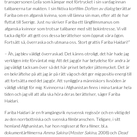
transpersonen Leila som kämpar mot förtrycket i sin vardag innan
talibanerna tar makten. I sin fiktiva kortfilm
Doften av dialog
berättar
Fariba om en afgansk kvinna, som vill lämna sin man, efter att de har
flyttat till Sverige. Just nu skriver Fariba ett långfilmsmanus om
afganska kvinnor som trotsar talibaner med sitt bokintresse. Vi vill
tacka dig för att gett oss dessa berättelser som öppnat våra ögon.
Fortsätt så, överraska och utmana oss. Stort grattis Fariba Haidari!”
– Åh, jag blev väldigt överraskad. Det känns otroligt, det här hade jag
verkligen inte förväntat mig. Att det jag gör har betydelse för andra är
jag väldigt tacksam över så det här priset betyder jättemycket. Det är
en bekräftelse på att jag är på rätt väg och det ger mig positiv energi till
att fortsätta med det jag gör. Att synliggöra människors livsöden är
väldigt viktigt för mig. Kvinnorna i Afghanistan finns i mina tankar hela
tiden och jag vill att alla ska höra deras berättelser, säger Fariba
Haidari.
Fariba Haidari är en framgångsrik nysvensk regissör och en viktig del
av den norrbottniska och svenska filmbranschen. Tidigare, i sitt
hemland Afghanistan, har hon regisserat flera filmer, bl.a.
dokumentärfilmerna
Amma Sakina
(
Moster Sakina
, 2008) och
Dead