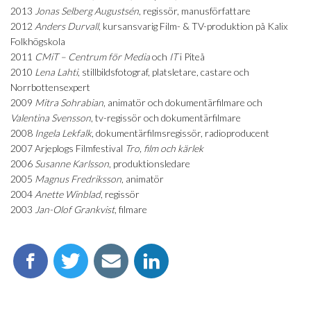
2013
Jonas Selberg Augustsén
, regissör, manusförfattare
2012
Anders Durvall
, kursansvarig Film- & TV-produktion på Kalix
Folkhögskola
2011
CMiT – Centrum för Media
och
IT
i Piteå
2010
Lena Lahti
, stillbildsfotograf, platsletare, castare och
Norrbottensexpert
2009
Mitra Sohrabian
, animatör och dokumentärfilmare och
Valentina Svensson
, tv-regissör och dokumentärfilmare
2008
Ingela Lekfalk
, dokumentärfilmsregissör, radioproducent
2007 Arjeplogs Filmfestival
Tro, film och kärlek
2006
Susanne Karlsson
, produktionsledare
2005
Magnus Fredriksson
, animatör
2004
Anette Winblad
, regissör
2003
Jan-Olof Grankvist
, filmare