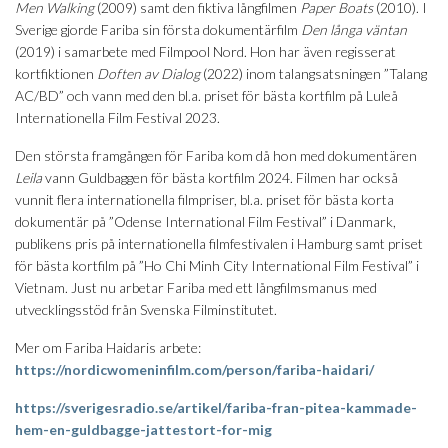
Men Walking
(2009) samt den fiktiva långfilmen
Paper Boats
(2010). I
Sverige gjorde Fariba sin första dokumentärfilm
Den långa väntan
(2019) i samarbete med Filmpool Nord. Hon har även regisserat
kortfiktionen
Doften av Dialog
(2022) inom talangsatsningen ”Talang
AC/BD” och vann med den bl.a. priset för bästa kortfilm på Luleå
Internationella Film Festival 2023.
Den största framgången för Fariba kom då hon med dokumentären
Leila
vann Guldbaggen för bästa kortfilm 2024. Filmen har också
vunnit flera internationella filmpriser, bl.a. priset för bästa korta
dokumentär på ”Odense International Film Festival” i Danmark,
publikens pris på internationella filmfestivalen i Hamburg samt priset
för bästa kortfilm på ”Ho Chi Minh City International Film Festival” i
Vietnam. Just nu arbetar Fariba med ett långfilmsmanus med
utvecklingsstöd från Svenska Filminstitutet.
Mer om Fariba Haidaris arbete:
https://nordicwomeninfilm.com/person/fariba-haidari/
https://sverigesradio.se/artikel/fariba-fran-pitea-kammade-
hem-en-guldbagge-jattestort-for-mig