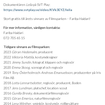
Dokumentären
Leila
på SVT Play:
https://www.svtplay.se/video/KVk3EYZ/leila
Stort grattis till årets vinnare av Filmsparken – Fariba Haidari!
För mer information, vänligen kontakta:
Fariba Haidari
072-705 65 15
Tidigare vinnare av Filmsparken:
2023
Göran Hedemalm
, producent
2022
Viktoria Mattila
, kostymdesigner
2021
Jimmy Sundin
, fotograf, klippare och regissör
2020
Emma Skoog
, scenograf och regissör
2019
Tony Österholm
och
Andreas Emanuelsson
, producenter på Iris
Film AB
2018
Lotta Lennartsdotter
, regissör, producent, Boden
2017
Jens Lundman
, platschef, location scout
2016
Gunilla Bresky
, dokumentärfilmsregissör
2015
Göran Emerius
, naturfilmsregissör
2014
Lena Winther
, sminkör, kostymör, rollbesättare