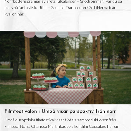
Norrbottenspremiär av årets julkalender – Snödrömmar! Var du på
plats på fantastiska Jillat – Samiskt Danscenter? Se bilderna från
kvällen här.
Filmfestivalen i Umeå visar perspektiv från norr
Umeå europeiska filmfestival visar tiotals samproduktioner från
Filmpool Nord. Charissa Martinkauppis kortfilm Cupcakes har sin