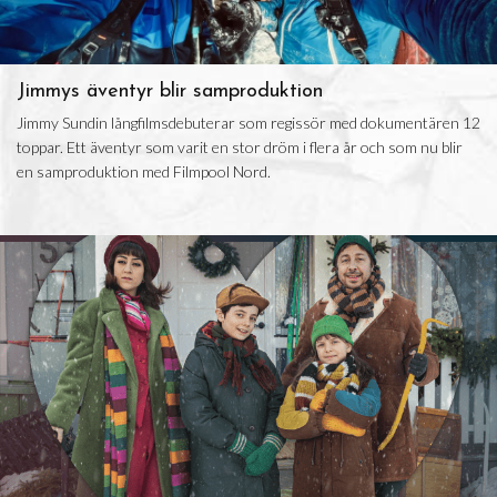
Jimmys äventyr blir samproduktion
Jimmy Sundin långfilmsdebuterar som regissör med dokumentären 12
toppar. Ett äventyr som varit en stor dröm i flera år och som nu blir
en samproduktion med Filmpool Nord.