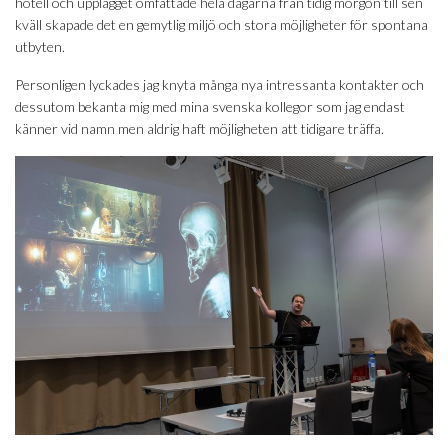
hotell och upplägget omfattade hela dagarna från tidig morgon till sen
kväll skapade det en gemytlig miljö och stora möjligheter för spontana
utbyten.
Personligen lyckades jag knyta många nya intressanta kontakter och
dessutom bekanta mig med mina svenska kollegor som jag endast
känner vid namn men aldrig haft möjligheten att tidigare träffa.