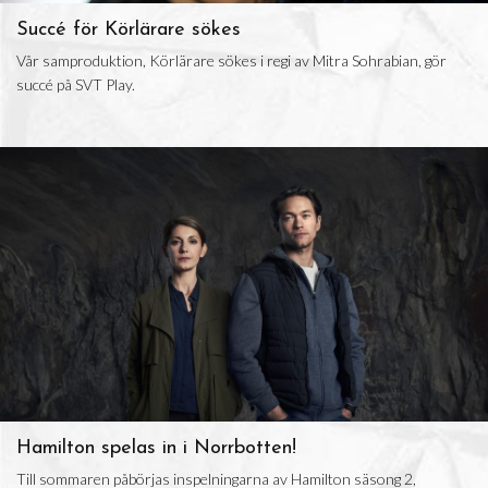
Succé för Körlärare sökes
Vår samproduktion, Körlärare sökes i regi av Mitra Sohrabian, gör
succé på SVT Play.
Hamilton spelas in i Norrbotten!
Till sommaren påbörjas inspelningarna av Hamilton säsong 2,