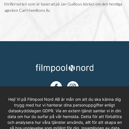
thrillerserien som är baserad på Jan Guillous böcker om den hemliga
agenten Carl Hamiltons liv.
Hej! Vi på Filmpool Nord AB är mån om att du ska känna dig
trygg med hur vi hanterar dina personuppgifter enligt
dataskyddslagen GDPR. Via en extern tjänst samlar vi in din
ADRESS
data om hur du surfar på vår hemsida. Detta för att förbättra
och analysera hur våra tjänster används, allt för att skapa en
Filmpool Nord AB
så bra upplevelse som möjligt för dig. Insamlingen av data