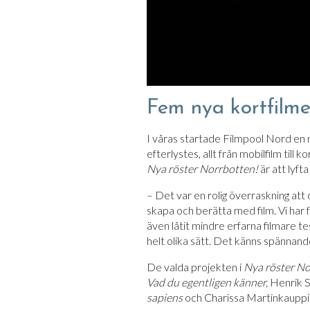
Fem nya kortfilme
I våras startade Filmpool Nord en 
efterlystes, allt från mobilfilm til
Nya röster Norrbotten!
är att lyft
– Det var en rolig överraskning att
skapa och berätta med film. Vi har f
även låtit mindre erfarna filmare te
helt olika sätt. Det känns spännand
De valda projekten i
Nya röster No
Vad du egentligen känner,
Henrik 
sapiens
och Charissa Martinkauppi