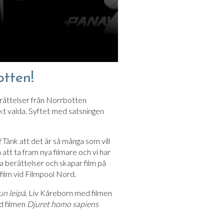
otten!
erättelser från Norrbotten
jekt valda. Syftet med satsningen
!
Tänk att det är så många som vill
att ta fram nya filmare och vi har
ka berättelser och skapar film på
film vid Filmpool Nord.
 leipä
, Liv Kåreborn med filmen
d filmen
Djuret homo sapiens