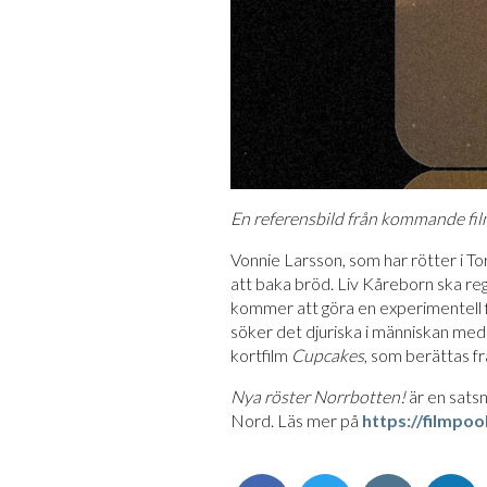
En referensbild från kommande fil
Vonnie Larsson, som har rötter i To
att baka bröd. Liv Kåreborn ska reg
kommer att göra en experimentell f
söker det djuriska i människan med 
kortfilm
Cupcakes
, som berättas f
Nya röster Norrbotten!
är en satsn
Nord. Läs mer på
https://filmpo