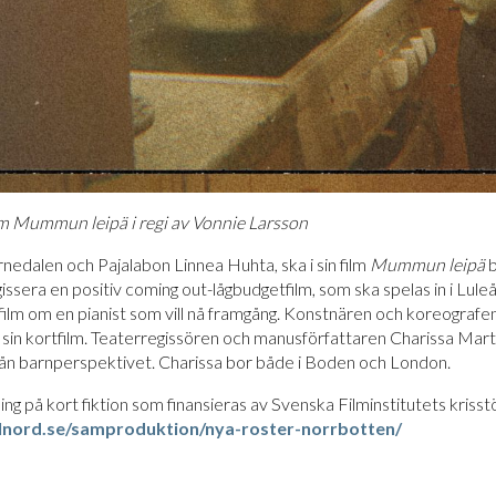
m Mummun leipä i regi av Vonnie Larsson
rnedalen och Pajalabon Linnea Huhta, ska i sin film
Mummun leipä
b
issera en positiv coming out-lågbudgetfilm, som ska spelas in i Lule
ilm om en pianist som vill nå framgång. Konstnären och koreografe
sin kortfilm. Teaterregissören och manusförfattaren Charissa Marti
rån barnperspektivet. Charissa bor både i Boden och London.
ing på kort fiktion som finansieras av Svenska Filminstitutets kris
olnord.se/samproduktion/nya-roster-norrbotten/