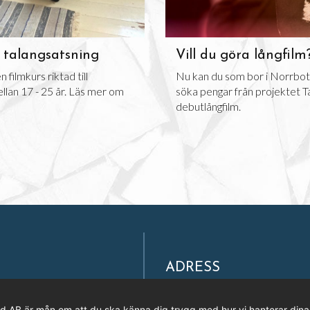
 talangsatsning
Vill du göra långfilm
filmkurs riktad till
Nu kan du som bor i Norrbo
llan 17 - 25 år. Läs mer om
söka pengar från projektet Ta
debutlångfilm.
ADRESS
Filmpool Nord AB
Västra Varvsgatan 3, Bryggerie
rd AB är mån om att du ska känna dig trygg med hur vi hanterar dina