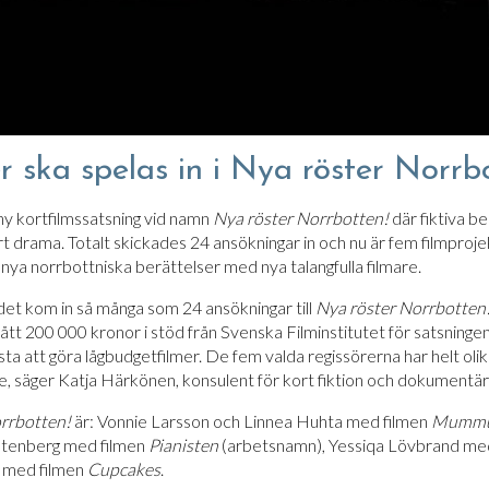
r ska spelas in i Nya röster Norrb
ny kortfilmssatsning vid namn
Nya röster Norrbotten!
där fiktiva b
l kort drama. Totalt skickades 24 ansökningar in och nu är fem filmpro
a nya norrbottniska berättelser med nya talangfulla filmare.
 det kom in så många som 24 ansökningar till
Nya röster Norrbotten
ått 200 000 kronor i stöd från Svenska Filminstitutet för satsningen 
sta att göra lågbudgetfilmer. De fem valda regissörerna har helt oli
e, säger Katja Härkönen, konsulent för kort fiktion och dokumentär
rrbotten!
är: Vonnie Larsson och Linnea Huhta med filmen
Mummun
Stenberg med filmen
Pianisten
(arbetsnamn), Yessiqa Lövbrand me
 med filmen
Cupcakes
.