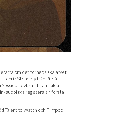
erätta om det tornedalska arvet
å. Henrik Stenberg från Piteå
n Yessiqa Lövbrand från Luleå
nkauppi ska regissera sin första
stöd Talent to Watch och Filmpool