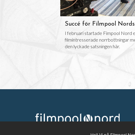
Succé för Filmpool Nords
I februari startade Fimpool Nord en 
filmintresserade norrbottningar me
den lyckade satsningen här.
Hej! Vi på Filmpool No