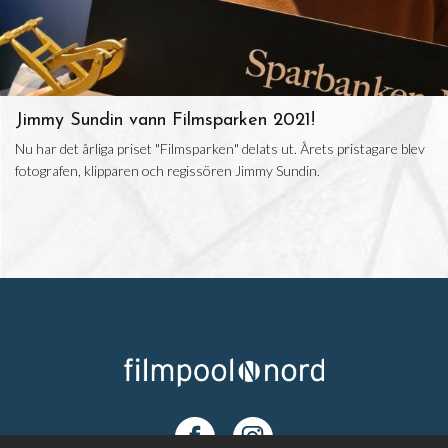
Jimmy Sundin vann Filmsparken 2021!
Nu har det årliga priset "Filmsparken" delats ut. Årets pristagare blev
fotografen, klipparen och regissören Jimmy Sundin.