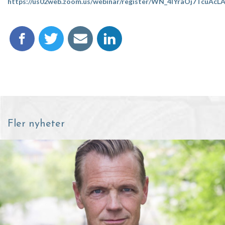
https://us02web.zoom.us/webinar/register/WN_4lYraOj7TcuAcLA
Fler nyheter