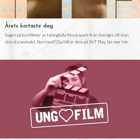
Årets kortaste dag
Sugen på kortfilmer av talangfulla filmskapare från Sveriges till ytan
största landsdel, Norrland? Du hittar dem på SVT Play, läs mer här.