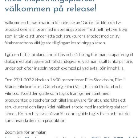
välkommen på release!
Välkommen till webinarium för release av ”Guide för film och tv-
produktioners arbete med inspelningsplatser”, ett helt nytt verktyg
som är tänkt att underlätta och strukturera arbetet med en av
filmbranschens viktigaste tillgångar: inspelningsplatsen.
I guiden hittar ni bland annat tips och råd kring hur man skapar en god
dialog med platsägare och tillståndsgivare, vad man skall tänka på före,
under och efter inspelning och exempel på vad avtal bör innehålla.
Den 27/1-2022 klockan 16:00 presenterar Film Stockholm, Film i
Skåne, Filmkontoret i Göteborg, Film i Väst, Film på Gotland och
Filmpool Nord den guide som tagits fram gemensamt med
producenter, platschefer och tillståndsgivare för att underlätta ett
strukturerat och långsiktigt hållbart arbete med inspelningsplatser i
landet. Kom och lyssna på varför denna guide tagits fram och hur du
kan använda den i din produktion.
Zoomlänk för anmälan