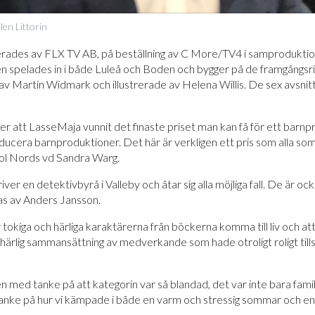
en Littorin
ades av FLX TV AB, på beställning av C More/TV4 i samprodukti
n spelades in i både Luleå och Boden och bygger på de framgångs
av Martin Widmark och illustrerade av Helena Willis. De sex avsn
ver att LasseMaja vunnit det finaste priset man kan få för ett barn
ducera barnproduktioner. Det här är verkligen ett pris som alla som 
mpool Nords vd Sandra Warg.
r en detektivbyrå i Valleby och åtar sig alla möjliga fall. De är ocks
las av Anders Jansson.
är tokiga och härliga karaktärerna från böckerna komma till liv och at
härlig sammansättning av medverkande som hade otroligt roligt ti
en med tanke på att kategorin var så blandad, det var inte bara fam
d tanke på hur vi kämpade i både en varm och stressig sommar och en s