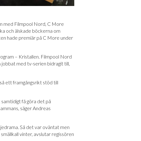
on med Filmpool Nord, C More
rika och älskade böckerna om
itten hade premiär på C More under
program – Kristallen. Filmpool Nord
jobbat med tv-serien bidragit till,
å ett framgångsrikt stöd till
t samtidigt få göra det på
llsammans, säger Andreas
iljedrama. Så det var oväntat men
mällkall vinter, avslutar regissören