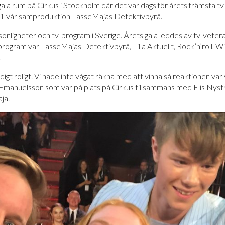
la rum på Cirkus i Stockholm där det var dags för årets främsta tv-in
till vår samproduktion LasseMajas Detektivbyrå.
v-personligheter och tv-program i Sverige. Årets gala leddes av tv-ve
ogram var LasseMajas Detektivbyrå, Lilla Aktuellt, Rock’n’roll, Wi
.
digt roligt. Vi hade inte vågat räkna med att vinna så reaktionen var v
manuelsson som var på plats på Cirkus tillsammans med Elis Nyströ
ja.