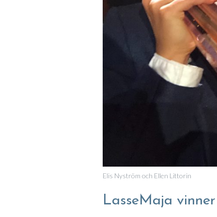
Elis Nyström och Ellen Littorin
LasseMaja vinner 