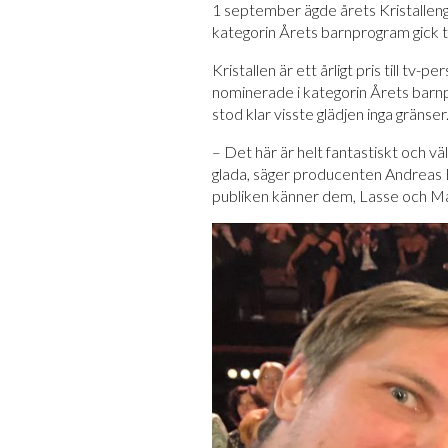
1 september ägde årets Kristallenga
kategorin Årets barnprogram gick 
Kristallen är ett årligt pris till t
nominerade i kategorin Årets barnpr
stod klar visste glädjen inga gränser
– Det här är helt fantastiskt och väl
glada, säger producenten Andreas E
publiken känner dem, Lasse och Ma