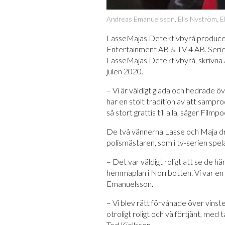
Andreas Emanuelsson, Elis Nyström, Ell
LasseMajas Detektivbyrå producer
Entertainment AB & TV 4 AB. Serie
LasseMajas Detektivbyrå, skrivna 
julen 2020.
– Vi är väldigt glada och hedrade ö
har en stolt tradition av att sampro
så stort grattis till alla, säger Fil
De två vännerna Lasse och Maja drive
polismästaren, som i tv-serien spe
– Det var väldigt roligt att se de h
hemmaplan i Norrbotten. Vi var en 
Emanuelsson.
– Vi blev rätt förvånade över vinst
otroligt roligt och välförtjänt, me
Ted Kjellsson.